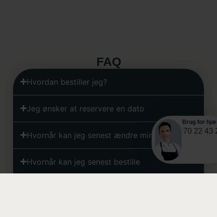
FAQ
Hvordan bestiller jeg?
Jeg ønsker at reservere en dato
Brug for hjæ
70 22 43 
Hvornår kan jeg senest ændre min ordre?
Hvornår kan jeg senest bestille
Jeg ønsker at få maden leveret/afhente selv
Hvornår afhentes kasser