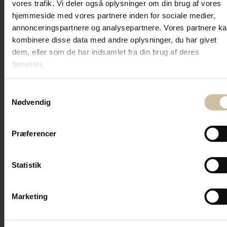
vores trafik. Vi deler også oplysninger om din brug af vores
hjemmeside med vores partnere inden for sociale medier,
annonceringspartnere og analysepartnere. Vores partnere k
kombinere disse data med andre oplysninger, du har givet
dem, eller som de har indsamlet fra din brug af deres
tjenester.
Samtykkevalg
Nødvendig
Buffeter og menuer til
Nytårsmenuer
Præferencer
På denne side finder du alle vores menuer og buffeter
til Sommerbuffet. Du kan også vælge at gå til
Statistik
menupunktet ‘Catering’ for at se alle menuer og buffeter
Marketing