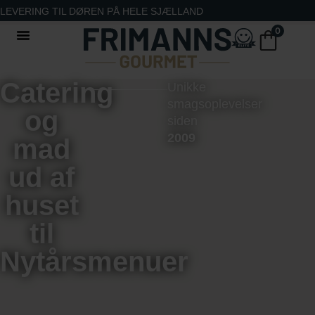
LEVERING TIL DØREN PÅ HELE SJÆLLAND
0
Catering
Unikke
smagsoplevelser
og
siden
2009
mad
ud af
huset
til
Nytårsmenuer