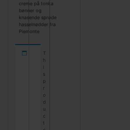
creme på tonka
bønner og
knasende sprøde
hasselnødder fra
Piemonte
T
h
i
s
p
r
o
d
u
c
t
c