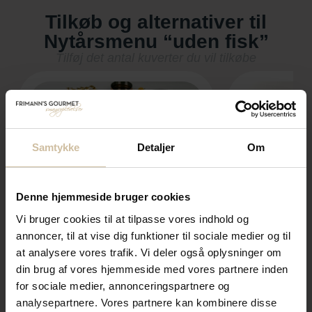
Tilkøb og alternativer til
Nytårsmenu “uden fisk”
Tilføj det antal kuverter du vil tilkøbe
Samtykke
Detaljer
Om
Denne hjemmeside bruger cookies
Alternativ:
Al
Nytårsmenu “vegetar”
Ny
Vi bruger cookies til at tilpasse vores indhold og
450,00
kr.
4
annoncer, til at vise dig funktioner til sociale medier og til
at analysere vores trafik. Vi deler også oplysninger om
Gå til alternativ
Gå til
din brug af vores hjemmeside med vores partnere inden
for sociale medier, annonceringspartnere og
analysepartnere. Vores partnere kan kombinere disse