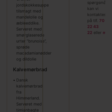
spørgsmål
jordskokkesuppe
kan vi
tilsmagt med
kontaktes
mandelolie og
på tlf.
70
æbleeddike.
22 43
Serveret med
22
eller
mail
.
smørglaserede
urter ”brunoise”,
sprøde
macadamianødder
og dildolie
Kalvemørbrad
•
Dansk
kalvemørbrad
fra
Himmerland.
Serveret med
timianbagte