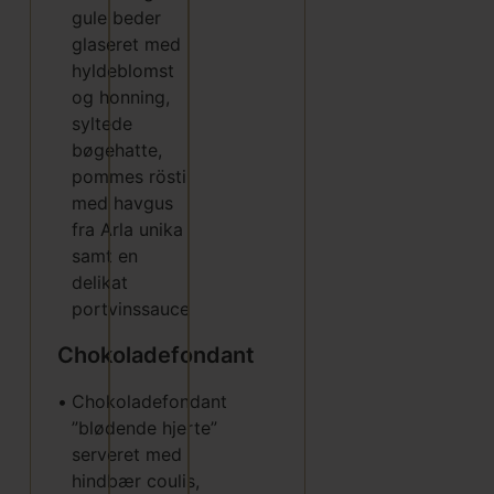
gule beder
glaseret med
hyldeblomst
og honning,
syltede
bøgehatte,
pommes rösti
med havgus
fra Arla unika
samt en
delikat
portvinssauce
Chokoladefondant
•
Chokoladefondant
”blødende hjerte”
serveret med
hindbær coulis,