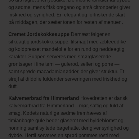
og sødme, mens frisk oregano og små citronperler giver
friskhed og syrlighed. En elegant og forfriskende start
på middagen, der sætter tonen for resten af menuen.
Cremet Jordskokkesuppe
Dernæst følger en
silkeagtig jordskokkesuppe, tilsmagt med æbleeddike
og koldpresset mandelolie for en rund og nøddeagtig
karakter. Suppen serveres med smørglaserede
grøntsager i fine tern — gulerod, selleri og porre —
samt sprøde macadamianødder, der giver struktur. Et
strejf af dildolie fuldender serveringen med friskhed og
duft.
Kalvemørbrad fra Himmerland
Hovedretten er dansk
kalvemørbrad fra Himmerland – mør, saftig og fuld af
smag. Kødets naturlige sødme fremhæves af
timianbagte gule beder glaseret med hyldeblomst og
honning samt syltede bøgehatte, der giver syrlighed og
dybde. Hertil serveres en sprød pommes rösti med