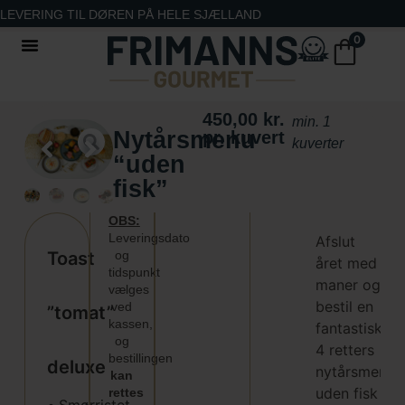
LEVERING TIL DØREN PÅ HELE SJÆLLAND
0
450,00
kr.
min. 1
Nytårsmenu
pr. kuvert
kuverter
“uden
fisk”
OBS:
Leveringsdato
Afslut
Toast
og
året med
tidspunkt
maner og
vælges
bestil en
ved
”tomat”
kassen,
fantastisk
og
4 retters
bestillingen
deluxe
nytårsmenu
kan
uden fisk
rettes