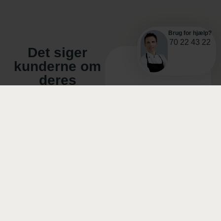
Brug for hjælp?
70 22 43 22
Det siger
kunderne om
deres
oplevelse hos
Frimanns
Gourmet