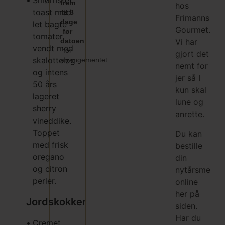
•
Smørristet
frem
hos
toast med
til 8
Frimanns
dage
let bagte
Gourmet.
før
tomater,
datoen
Vi har
vendt med
for
gjort det
skalotteløg
arrangementet.
nemt for
og intens
jer så I
50 års
kun skal
lageret
lune og
sherry
anrette.
vineddike.
Toppet
Du kan
med frisk
bestille
oregano
din
og citron
nytårsmenu
perler.
online
her på
Jordskokker
siden.
Har du
•
Cremet