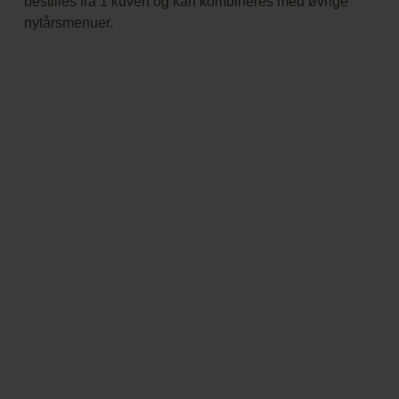
bestilles fra 1 kuvert og kan kombineres med øvrige
nytårsmenuer.