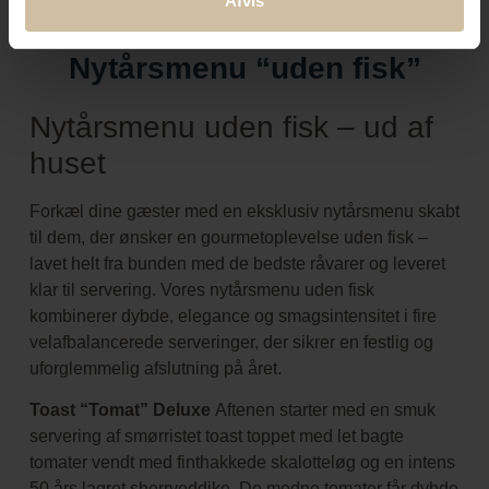
Afvis
Det får du med vores
Nytårsmenu “uden fisk”
Nytårsmenu uden fisk – ud af
huset
Forkæl dine gæster med en eksklusiv nytårsmenu skabt
til dem, der ønsker en gourmetoplevelse uden fisk –
lavet helt fra bunden med de bedste råvarer og leveret
klar til servering. Vores nytårsmenu uden fisk
kombinerer dybde, elegance og smagsintensitet i fire
velafbalancerede serveringer, der sikrer en festlig og
uforglemmelig afslutning på året.
Toast “Tomat” Deluxe
Aftenen starter med en smuk
servering af smørristet toast toppet med let bagte
tomater vendt med finthakkede skalotteløg og en intens
50 års lagret sherryeddike. De modne tomater får dybde