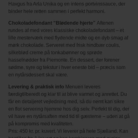
Havgus fra Arla Unika og en intens portvinssauce, der
binder hele retten sammen i perfekt harmoni.
Chokoladefondant “Blødende hjerte”
Aftenen
rundes af med vores klassiske chokoladefondant – et
lille mesterværk med flydende midte og en dyb smag af
mørk chokolade. Serveret med frisk hindbær coulis,
silkeblød creme på tonkabønner og sprøde
hasselnødder fra Piemonte. En dessert, der forener
sødme, syre og tekstur i hver eneste bid – præcis som
en nytårsdessert skal være.
Levering & praktisk info
Menuen leveres
færdigtilberedt og klar til at blive varmet og anrettet. Du
får en detaljeret vejledning med, så du nemt kan sikre
en flot servering hjemme hos dig selv. Perfekt til dig, der
vil have en nytårsaften med tid til gæsterne – uden at gå
på kompromis med kvaliteten.
Pris: 450 kr. pr. kuvert. Vi leverer på hele Sjælland. Kan