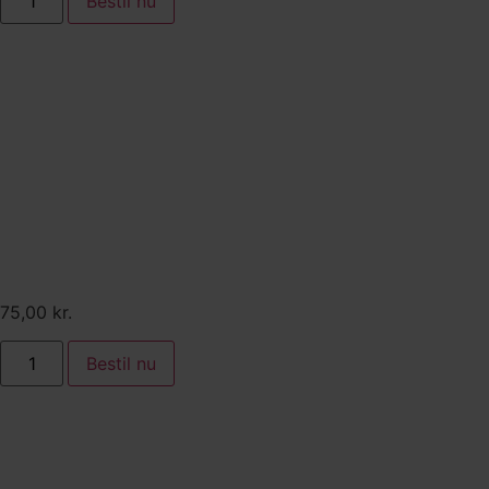
Bestil nu
Tilkøb:
Jordskokkesuppe med
spødstegt bacon, purløg og
estragonolie
75,00
kr.
Bestil nu