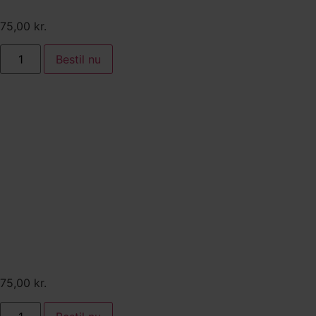
estragonolie
75,00
kr.
Bestil nu
Tilkøb:
Ristet og porcheret selleri
serveret med sauce blanc.
Hertil arla unika havgus,
friteret kapers og persilleolie
75,00
kr.