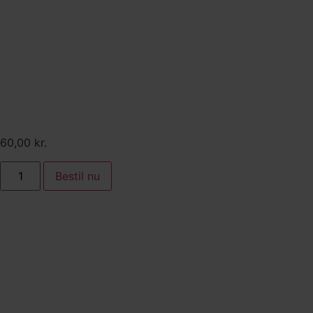
Tilkøb:
Æbletærte glaseret med
abrikos. Serveret med pisket
cremefraiche og
abrikoskompot
60,00
kr.
Bestil nu
Tilkøb:
Friske rejer serveret med