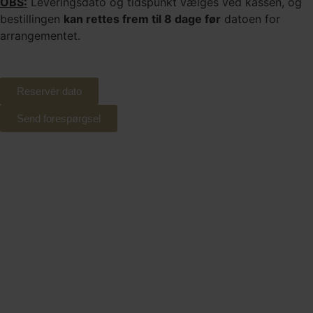
OBS:
Leveringsdato og tidspunkt vælges ved kassen, og
bestillingen
kan rettes frem til 8 dage før
datoen for
arrangementet.
Reservér dato
Send forespørgsel
Tilkøb og alternativer til 3 retters
“vælg selv menu”
Tilføj det antal kuverter du vil tilkøbe
Tilkøb:
Hvid chokoaldemousse
serveret med rom braiseret