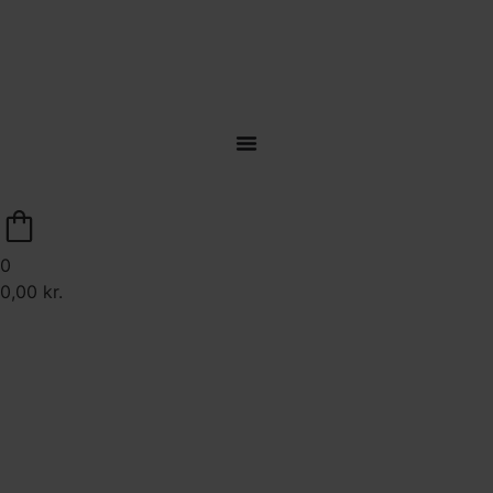
Levering til døren på hele Sjælland
0
0,00
kr.
Brug for hjælp?
70 22 43 22