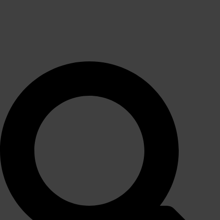
3 retters “vælg selv
menu”
399,00
kr.
pr. kuvert
min. 10 kuverter