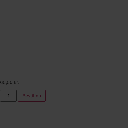
Tilkøb:
Rabarberparfait serveret
med rabarberkompot,
crumble og brændt hvid
chokolade
60,00
kr.
Bestil nu