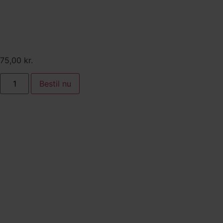
limeskum. Hertil mango,
granatæblekerner, agurk og
rugbrødsknas
75,00
kr.
Bestil nu
Tilkøb:
Oksetatar serveret med
syltet bøgehat, friteret
kapers, rugbrødsknas og