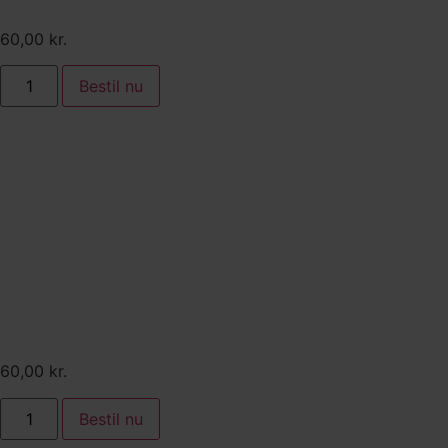
skovsyre
60,00
kr.
Bestil nu
Tilkøb:
Vaniljeparfait serveret med
rombraiseret ananas,
crumble og solbærpure
60,00
kr.
Bestil nu