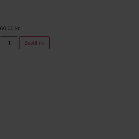
ananas, crumble og
passionsfrugt coulis
60,00
kr.
Bestil nu
Tilkøb:
Jordbærdrøm. friske jordbær
og kompot, flødecreme på
tonka bønner, crumble,
brændt hvid chokolade og