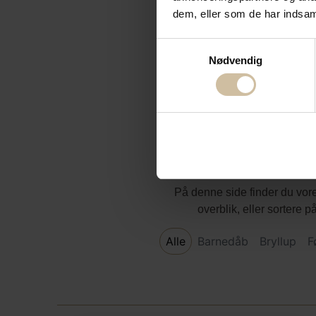
dem, eller som de har indsaml
Samtykkevalg
Nødvendig
Mad ud af hu
På denne side finder du vore
overblik, eller sortere 
Alle
Barnedåb
Bryllup
F