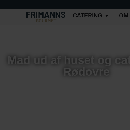
CATERING
OM
Mad ud af huset og cat
Rødovre