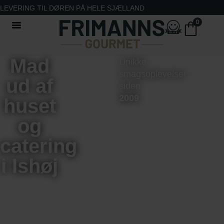
LEVERING TIL DØREN PÅ HELE SJÆLLAND
0
Mad
Unikke
smagsoplevelser
ud af
siden
2009
huset
og
catering
i Ishøj