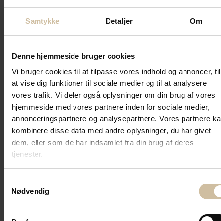
Samtykke
Detaljer
Om
Mad ud af huset til
Denne hjemmeside bruger cookies
selskaber og fester i
Vi bruger cookies til at tilpasse vores indhold og annoncer, til
Ishøj og på hele Sjælland
at vise dig funktioner til sociale medier og til at analysere
vores trafik. Vi deler også oplysninger om din brug af vores
På denne side finder du vores anbefalede menuer og
hjemmeside med vores partnere inden for sociale medier,
buffeter, til diverse anledninger. Du kan enten vælge at
annonceringspartnere og analysepartnere. Vores partnere k
se det fulde overblik, eller sortere på den enkelte
kombinere disse data med andre oplysninger, du har givet
anledning og få vist alle de anbefalede menuer og
dem, eller som de har indsamlet fra din brug af deres
buffeter til netop denne.
tjenester.
Alle
Barnedåb
Bryllup
Fødselsdag
Samtykkevalg
Julefrokost
Konfirmation
Nytår
Påskefrokost
Nødvendig
Reception
Sommerfest
Studenterfest