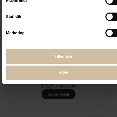
Præferencer
Statistik
Marketing
Tillad alle
Afvis
Grillhygge
235,00
kr.
pr. kuvert
Se og bestil