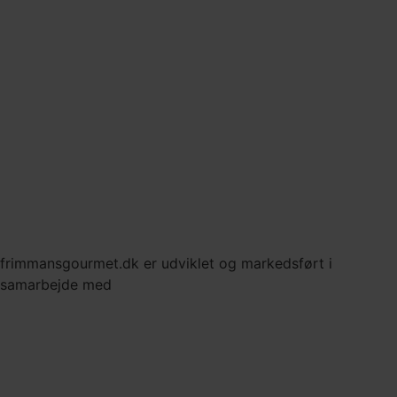
Anledninger
FAQ
Handelsbetingelser
Cookie- og privatlivspolitik
Byer og områder
© Copyright Frimanns Gourmet - Catering fra rigtige kokke,
på det rigtige tidspunkt
frimmansgourmet.dk er udviklet og markedsført i
samarbejde med
Kontakt os