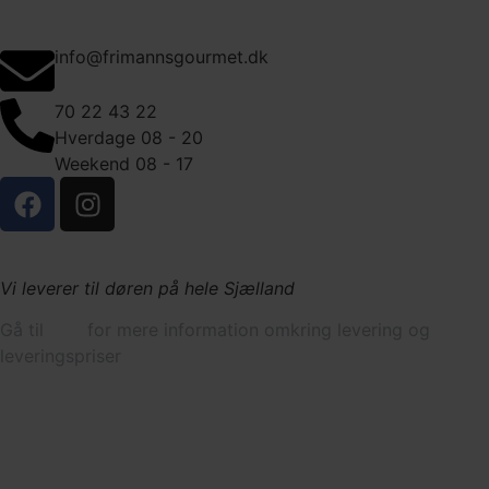
Kontakt
info@frimannsgourmet.dk
70 22 43 22
Hverdage 08 - 20
Weekend 08 - 17
Levering og afhenting
Vi leverer til døren på hele Sjælland
Gå til
FAQ
for mere information omkring levering og
leveringspriser
Information
Menuer
Buffeter