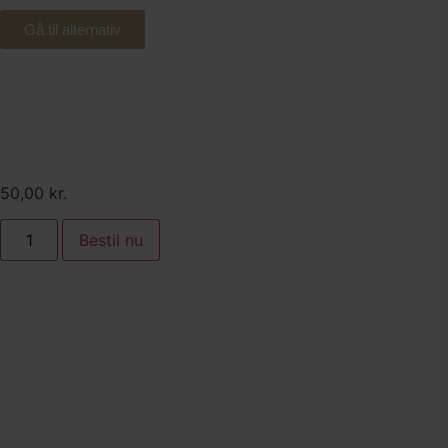
Gå til alternativ
Tilkøb:
BBQ marineret svinemørbrad
50,00
kr.
Bestil nu
Tilkøb:
Slagterens hjemmelavede
ramsløgspølser