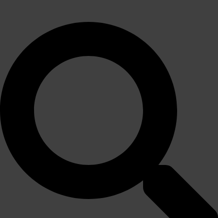
Romesco sauce
25,00
kr.
pr. kuvert