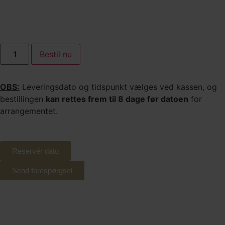
Bestil nu
OBS:
Leveringsdato og tidspunkt vælges ved kassen, og
bestillingen
kan rettes frem til 8 dage før datoen
for
arrangementet.
Reservér dato
Send forespørgsel
Tilkøb og alternativer til
Romesco sauce
Tilføj det antal kuverter du vil tilkøbe