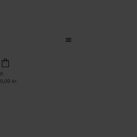
Levering til døren på hele Sjælland
0
0,00
kr.
Brug for hjælp?
70 22 43 22