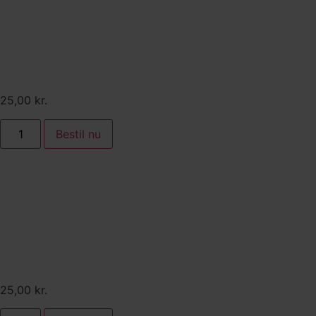
Tilkøb:
Fetacreme
25,00
kr.
Bestil nu
Tilkøb:
Romesco sauce
25,00
kr.