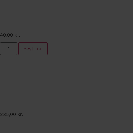
med hindbærmousse og
toppet med friske jordbær
og blåbær
40,00
kr.
Bestil nu
Alternativ:
Grillhygge
235,00
kr.