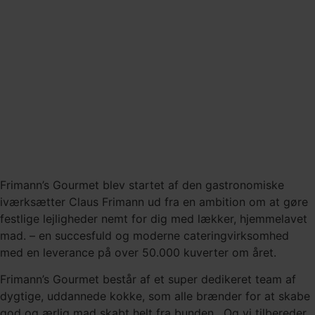
Derfor skal du gå med Frimanns
Romesco sauce
Frimann’s Gourmet blev startet af den gastronomiske
iværksætter Claus Frimann ud fra en ambition om at gøre
festlige lejligheder nemt for dig med lækker, hjemmelavet
mad. – en succesfuld og moderne cateringvirksomhed
med en leverance på over 50.000 kuverter om året.
Frimann’s Gourmet består af et super dedikeret team af
dygtige, uddannede kokke, som alle brænder for at skabe
god og ærlig mad skabt helt fra bunden. Og vi tilbereder,