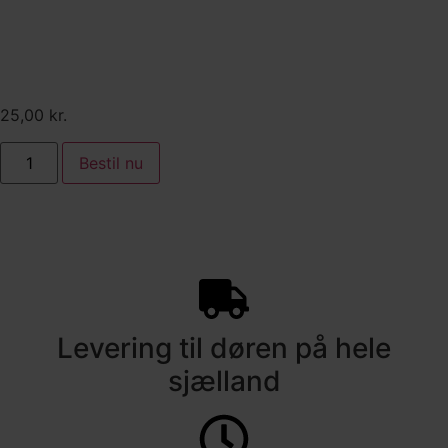
Pastasalat med grillet
artiskok, semidried tomat,
ærter og friske spinat blade
25,00
kr.
Bestil nu
Levering til døren på hele
sjælland