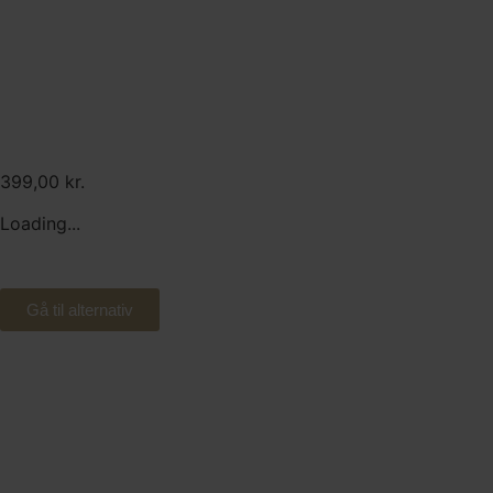
Alternativ:
3 retters “vælg selv menu”
399,00
kr.
Loading...
Gå til alternativ
Tilkøb:
Sommerdrøm. Mazzarinkage