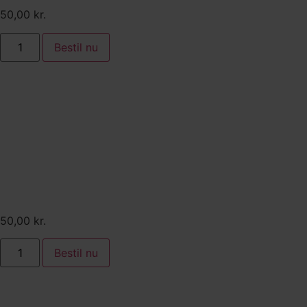
50,00
kr.
Bestil nu
Tilkøb:
Supreme kyllingebryst stegt
med timian og citron
50,00
kr.
Bestil nu