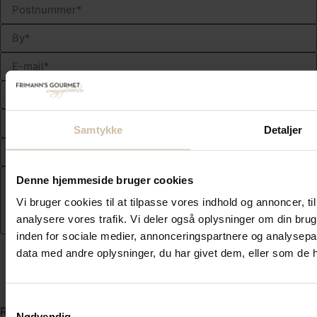
Samtykke
Detaljer
Denne hjemmeside bruger cookies
Vi bruger cookies til at tilpasse vores indhold og annoncer, til 
analysere vores trafik. Vi deler også oplysninger om din br
inden for sociale medier, annonceringspartnere og analysepa
Send
data med andre oplysninger, du har givet dem, eller som de ha
OBS:
Samtykkevalg
Reservationen kan ændres eller annulleres frem til 8 dage
Nødvendig