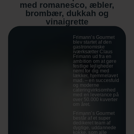
med romanesco, æbler,
brombær, dukkah og
vinaigrette
Frimann’s Gourmet
blev startet af den
gastronomiske
iværksætter Claus
Frimann ud fra en
ambition om at gøre
festlige lejligheder
nemt for dig med
lækker, hjemmelavet
mad. – en succesfuld
og moderne
cateringvirksomhed
med en leverance på
over 50.000 kuverter
om året.
Frimann’s Gourmet
består af et super
dedikeret team af
dygtige, uddannede
kokke, som alle