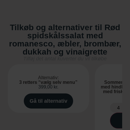
Tilkøb og alternativer til Rød
spidskålssalat med
romanesco, æbler, brombær,
dukkah og vinaigrette
Tilføj det antal kuverter du vil tilkøbe
Alternativ:
3 retters “vælg selv menu”
Sommerdrø
399,00
kr.
med hindbær
med friske 
4
Gå til alternativ
Be