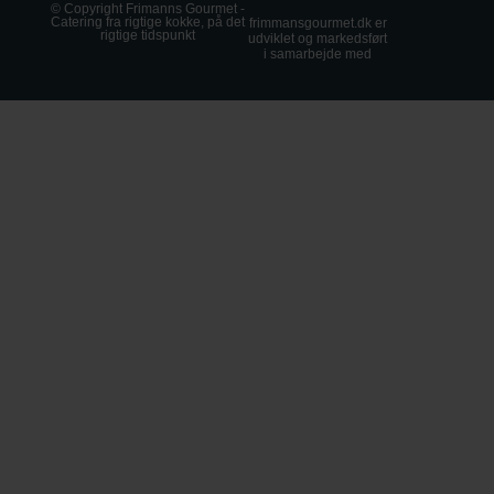
© Copyright Frimanns Gourmet -
Catering fra rigtige kokke, på det
frimmansgourmet.dk er
rigtige tidspunkt
udviklet og markedsført
i samarbejde med