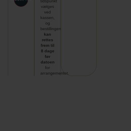
tidspunkt
vælges
ved
kassen,
og
bestillingen
kan
rettes
frem til
8 dage
før
datoen
for
arrangementet.