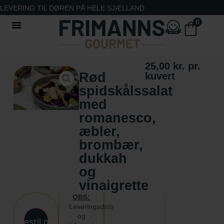
LEVERING TIL DØREN PÅ HELE SJÆLLAND
0
25,00
kr.
pr.
Rød
kuvert
spidskålssalat
med
romanesco,
æbler,
brombær,
dukkah
og
vinaigrette
OBS:
Leveringsdato
og
Bestil nu