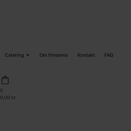
Levering på hele sjælland
Catering
Om frimanns
Kontakt
FAQ
0
0,00
kr.
Brug for hjælp?
70 22 43 22